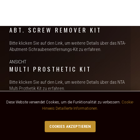
ABT. SCREW REMOVER KIT
Bitte klicken Sie auf den Link, um weitere Details über das NTA-
Abutment-Schraubenentfernungs-Kit zu erfahren.
ANSICHT
MULTI PROSTHETIC KIT
Bitte klicken Sie auf den Link, um weitere Details über das NTA
Multi Prothetik Kit zu erfahren.
ANSICHT
Diese Website verwendet Cookies, um die Funktionalität zu verbessern.
Cookie-
PROSTHETIC PLANNING KIT
Hinweis Detaillierte Informationen.
Bitte klicken Sie auf den Link, um weitere Details über das NTA
COOKIES AKZEPTIEREN
Multi Prothetik-Planungskit zu erfahren.