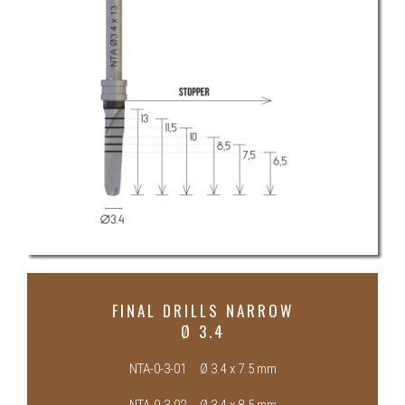
FINAL DRILLS NARROW
Ø 3.4
NTA-0-3-01 Ø 3.4 x 7.5 mm