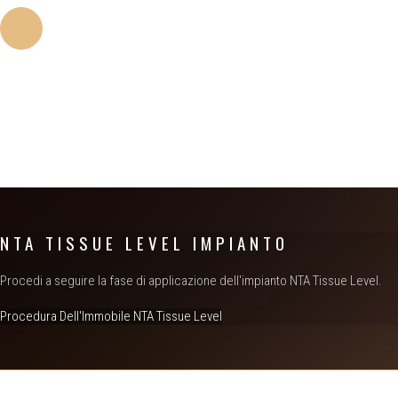
CAPACITÀ AUTOFORANTE
Aumenta la stabilità iniziale in presenza di scarsa qualità e vo
NTA TISSUE LEVEL IMPIANTO
Procedi a seguire la fase di applicazione dell'impianto NTA Tissue Level.
Procedura Dell'Immobile NTA Tissue Level