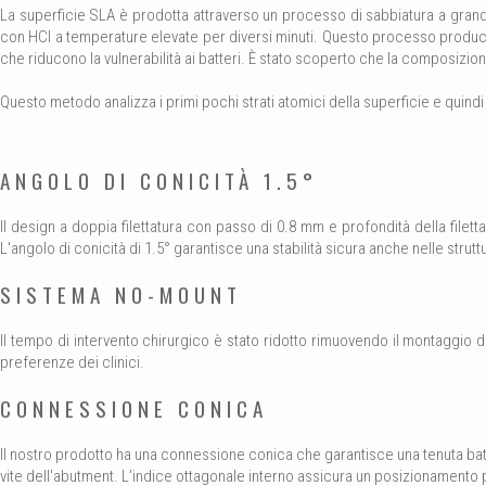
La superficie SLA è prodotta attraverso un processo di sabbiatura a grandi
con HCl a temperature elevate per diversi minuti. Questo processo produce 
che riducono la vulnerabilità ai batteri. È stato scoperto che la composizione
Questo metodo analizza i primi pochi strati atomici della superficie e quindi 
ANGOLO DI CONICITÀ 1.5°
Il design a doppia filettatura con passo di 0.8 mm e profondità della filett
L'angolo di conicità di 1.5° garantisce una stabilità sicura anche nelle stru
SISTEMA NO-MOUNT
ll tempo di intervento chirurgico è stato ridotto rimuovendo il montaggio 
preferenze dei clinici.
CONNESSIONE CONICA
ll nostro prodotto ha una connessione conica che garantisce una tenuta batt
vite dell'abutment. L’indice ottagonale interno assicura un posizionamento 