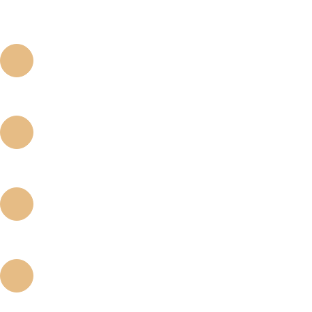
DESIGN DEL CORPO
ll design del corpo preserva i vantaggi degli impianti di tipo retto e conico, 
BORDO DI TAGLIO
Il tagliente affilato massimizza l'autotraforazione.
CONNESSIONE CONICA A 8°
La connessione conica a 8° riduce lo stress sulla struttura e la perdita osse
TAGLIENTE