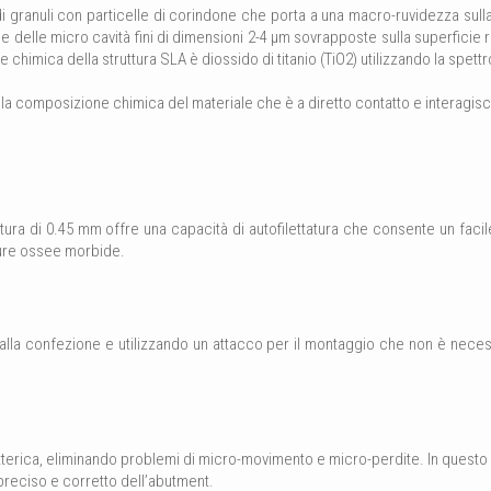
 granuli con particelle di corindone che porta a una macro-ruvidezza sulla 
delle micro cavità fini di dimensioni 2-4 μm sovrapposte sulla superficie r
 chimica della struttura SLA è diossido di titanio (TiO2) utilizzando la spett
la composizione chimica del materiale che è a diretto contatto e interagisce c
atura di 0.45 mm offre una capacità di autofilettatura che consente un facile
tture ossee morbide.
dalla confezione e utilizzando un attacco per il montaggio che non è neces
erica, eliminando problemi di micro-movimento e micro-perdite. In questo mo
preciso e corretto dell’abutment.