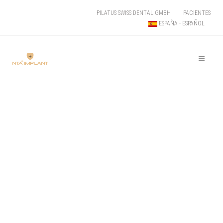
PILATUS SWISS DENTAL GMBH
PACIENTES
ESPAÑA - ESPAÑOL
¡LA INNOVACIÓN
SE UNE A LA
EXPERIENCIA!