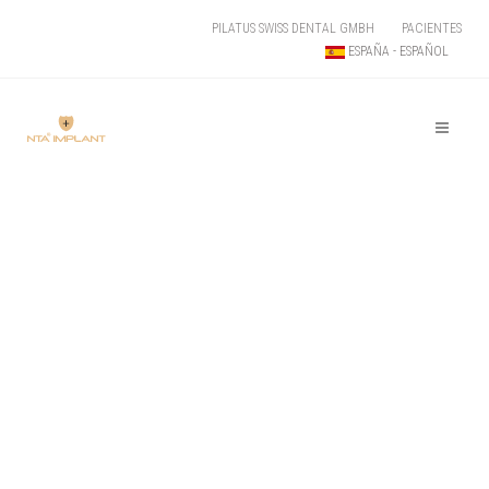
PILATUS SWISS DENTAL GMBH
PACIENTES
ESPAÑA - ESPAÑOL
¡LA INNOVACIÓN
SE UNE A LA
EXPERIENCIA!