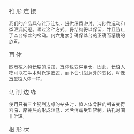
锥形连接
我们的产品具有锥形连接，提供细菌密封，消除微运动和
微泄漏问题。通过这种方式，骨结构得以保留，并且防止
了基台螺丝的松动。内六角索引确保基台的正确而精确的
放置。
直体
随着植入物长度的增加，直体也变得更长。因此，长植入
物可以在手术时稳定放置，而不会引起意外的变化，就像
直型植入体一样。
切削边缘
使用具有三个锐利边缘的钻头时，植入体骨腔的制备变得
容易，摩擦热的形成较低，术后疼痛受到限制，钻孔时间
非常短。
根形状