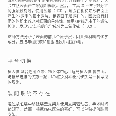
SLA表面是通过使用刚玉颗粒的大粒度喷砂工艺制成的，这
会在钛表面产生宏观粗糙度。然后，在高温下进行数分钟
的强酸蚀刻浴，使用盐酸（HCl）。这会在粗糙喷砂表面上
产生2-4微米的细小微坑。该表面不是微孔的，因此没有封
闭的体积来减少对细菌的易感性。使用X射线光电子能谱法
检测，发现SLA结构的化学成分为二氧化钛（TiO2）。
这种方法分析了表面的前几个原子层，因此是材料的化学
成分，直接与组织液和细胞接触并相互作用。
平台切换
植入体-基台连接点靠近植入体中心且远离植入体-骨界面。
与锥形连接的优势一起，NTA植入体中枢骨流失是一种罕见
的现象。
装配系统不存在
通过从包装中移除装置支架并使用支架驱动器，手术时间
缩短了。然而，根据临床医生的喜好，可以单独提供装置
支架。