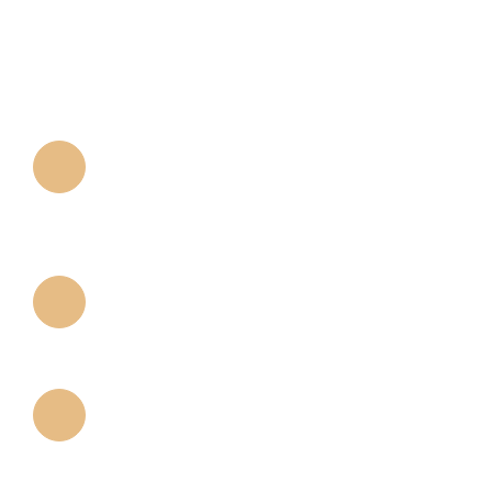
身体设计
身体设计保留了直型和锥形植入体的优势，确
保了整体的稳定性和初始稳定性。
尖锐刀口
尖锐的刀口最大程度地实现自攻。
锥形11°连接
锥形11°连接减轻了对固定件和骨损失的应力。