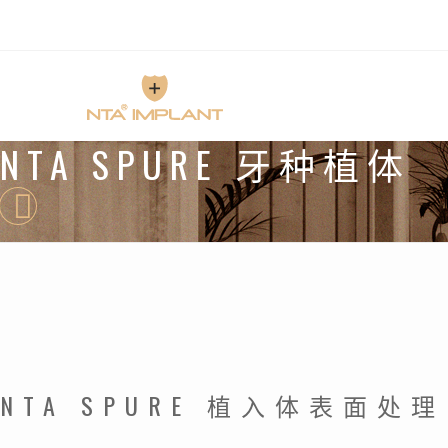
NTA SPURE 牙种植体
NTA SPURE 植入体表面处理