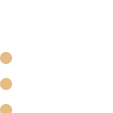
身体设计
身体设计保留了直型和锥形植入体的优势，确保了整体的稳定性和
尖锐刀口
尖锐的刀口最大程度地实现自攻。