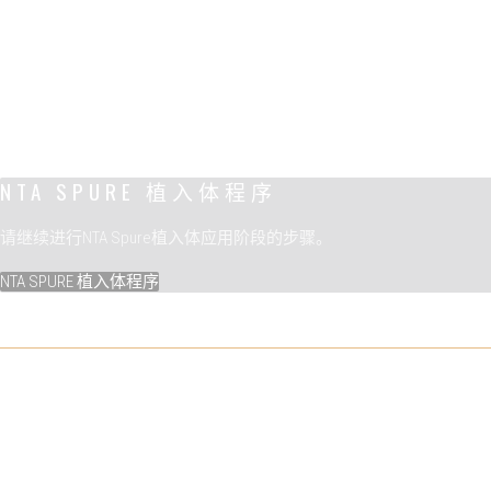
在骨质质量和体积不足的情况下，提高了初始稳定性。
NTA SPURE 植入体程序
请继续进行NTA Spure植入体应用阶段的步骤。
NTA SPURE 植入体程序