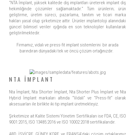
“NTA İmplant, yüksek kalitede diş implantları üreterek implant diş
hekimliğinde çözümler sağlamaktadır." Tüm ürünlerin; ürün
geliştirme, üretim süreci, pazarlama, tanıtım ve ticari marka
hakları yasal olup şirketimize aittir. Ürünler implantoloji alanındaki
güncel bilimsel veriler ışığında en son teknolojiler kullanılarak
geliştirilmektedir.
Firmamız, vidalı ve press-fit implant sistemlerini bir arada
barındıran dünyadaki tek ve öncü çözüm ortağınızdır.
NTA İMPLANT
Nta İmplant, Nta Shorter İmplant, Nta Shorter Plus İmplant ve Nta
Hybrid İmplant markaları altında “Vidalı” ve “Press-fit” olarak
aksesuarları ile birlikte iki tip implant üretmekteyiz.
Şirketimize ait Kalite Sistemi Yönetim Sertifikaları ise FDA, CE, ISO
9001:2015, ISO 13485:2016 ve ISO 10002:2018 sertifikalarıdır.
ABD, İSVİÇRE, GÜNEY KORE ve FRANSA'daki çözüm ortaklarımız