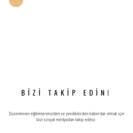
KENDİLİĞİNDEN FREZLEME
Yetersiz kemik kalitesi ve kemik hacmi olması
durumunda artan başlangıç stabilitesi sağlar.
BİZİ TAKİP EDİN!
Düzenlenen eğitimlerimizden ve yeniliklerden haberdar olmak için
bizi sosyal medyadan takip ediniz.