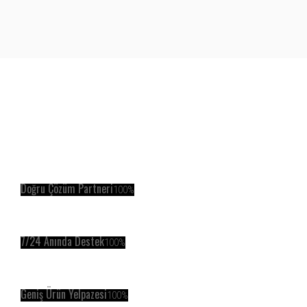
Doğru Çözüm Partneri
100%
7/24 Anında Destek
100%
Geniş Ürün Yelpazesi
100%