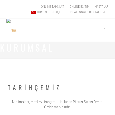
ONLINE TAHSİLAT
ONLINE EĞİTİM
HASTALAR
PILATUS SWISS DENTAL GMBH
TÜRKIYE - TÜRKÇE
KURUMSAL
TARİHÇEMİZ
Nta İmplant, merkezi İsviçre'de bulunan Pilatus Swiss Dental
Gmbh markasıdır.