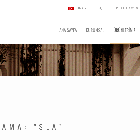
PILATUS SWIS
TÜRKIYE - TÜRKÇE
ANA SAYFA
KURUMSAL
ÜRÜNLERİMİZ
LAMA: "SLA"