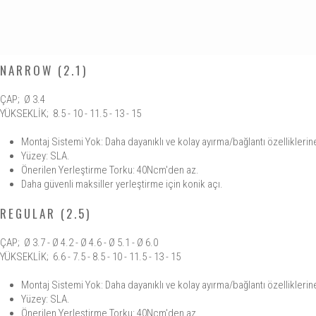
NARROW (2.1)
ÇAP; Ø 3.4
YÜKSEKLİK; 8.5 - 10 - 11.5 - 13 - 15
Montaj Sistemi Yok: Daha dayanıklı ve kolay ayırma/bağlantı özelliklerine 
Yüzey: SLA.
Önerilen Yerleştirme Torku: 40Ncm'den az.
Daha güvenli maksiller yerleştirme için konik açı.
REGULAR (2.5)
ÇAP; Ø 3.7 - Ø 4.2 - Ø 4.6 - Ø 5.1 - Ø 6.0
YÜKSEKLİK; 6.6 - 7.5 - 8.5 - 10 - 11.5 - 13 - 15
Montaj Sistemi Yok: Daha dayanıklı ve kolay ayırma/bağlantı özelliklerine 
Yüzey: SLA.
Önerilen Yerleştirme Torku: 40Ncm'den az.