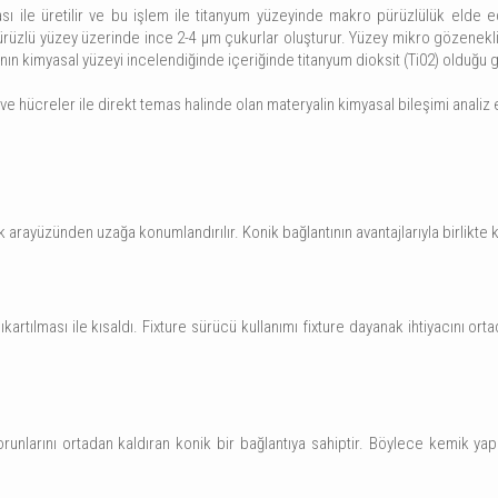
sı ile üretilir ve bu işlem ile titanyum yüzeyinde makro pürüzlülük elde e
ürüzlü yüzey üzerinde ince 2-4 μm çukurlar oluşturur. Yüzey mikro gözenekli 
ının kimyasal yüzeyi incelendiğinde içeriğinde titanyum dioksit (Ti02) olduğu 
ve hücreler ile direkt temas halinde olan materyalin kimyasal bileşimi analiz
arayüzünden uzağa konumlandırılır. Konik bağlantının avantajlarıyla birlikte 
rtılması ile kısaldı. Fixture sürücü kullanımı fixture dayanak ihtiyacını orta
orunlarını ortadan kaldıran konik bir bağlantıya sahiptir. Böylece kemik ya