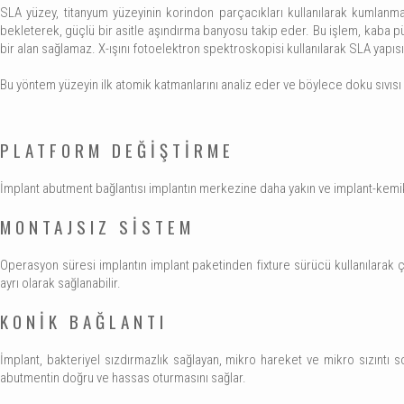
SLA yüzey, titanyum yüzeyinin korindon parçacıkları kullanılarak kumlanma
bekleterek, güçlü bir asitle aşındırma banyosu takip eder. Bu işlem, kaba p
bir alan sağlamaz. X-ışını fotoelektron spektroskopisi kullanılarak SLA yapıs
Bu yöntem yüzeyin ilk atomik katmanlarını analiz eder ve böylece doku sıvısı 
PLATFORM DEĞİŞTİRME
İmplant abutment bağlantısı implantın merkezine daha yakın ve implant-kemik 
MONTAJSIZ SİSTEM
Operasyon süresi implantın implant paketinden fixture sürücü kullanılarak çıka
ayrı olarak sağlanabilir.
KONİK BAĞLANTI
İmplant, bakteriyel sızdırmazlık sağlayan, mikro hareket ve mikro sızıntı s
abutmentin doğru ve hassas oturmasını sağlar.