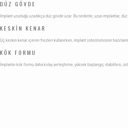
DÜZ GÖVDE
İmplant uzunluğu uzadıkça düz gövde uzar. Bu nedenle, uzun implantlar, düz t
KESKİN KENAR
Üç keskin kenar içeren frezleri kullanırken, implant osteotomisinin hazırlanm
KÖK FORMU
İmplantın kök formu daha kolay yerleştirme, yüksek başlangıç stabilitesi, üs