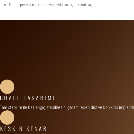
Daha güvenli maksiller yerleştirme için konik açı.
GÖVDE TASARIMI
Tam stabilite ile başlangıç stabilitesini garanti eden düz ve konik tip implantl
KESKİN KENAR