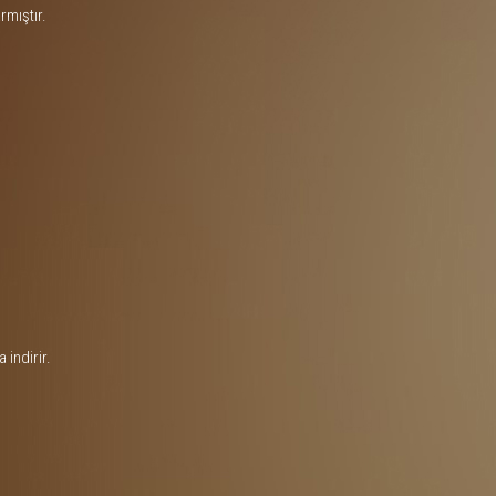
mıştır.
 indirir.