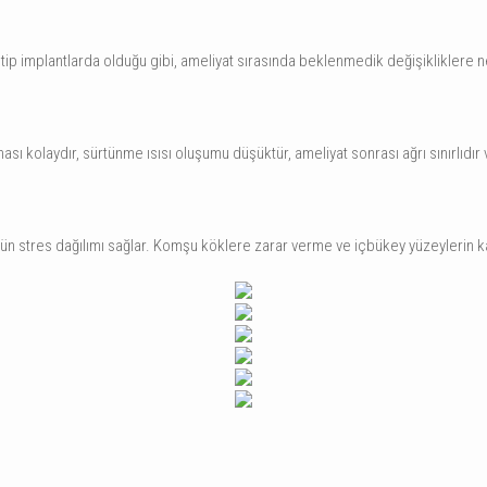
ip implantlarda olduğu gibi, ameliyat sırasında beklenmedik değişikliklere ne
ası kolaydır, sürtünme ısısı oluşumu düşüktür, ameliyat sonrası ağrı sınırlıdı
tün stres dağılımı sağlar. Komşu köklere zarar verme ve içbükey yüzeylerin k