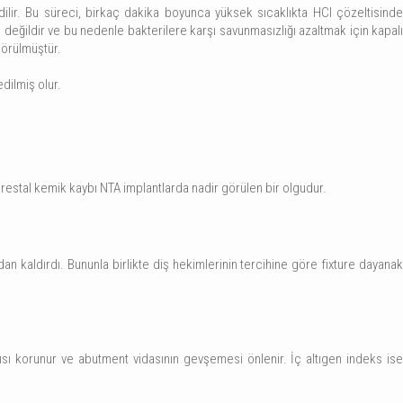
dilir. Bu süreci, birkaç dakika boyunca yüksek sıcaklıkta HCI çözeltisinde
değildir ve bu nedenle bakterilere karşı savunmasızlığı azaltmak için kapalı
görülmüştür.
 edilmiş olur.
krestal kemik kaybı NTA implantlarda nadir görülen bir olgudur.
dan kaldırdı. Bununla birlikte diş hekimlerinin tercihine göre fixture dayanak
pısı korunur ve abutment vidasının gevşemesi önlenir. İç altıgen indeks ise