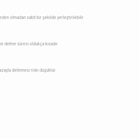
den olmadan sabit bir şekilde yerleştirilebilir.
r ve delme süresi oldukça kısadır.
azayla delinmesi riski düşüktür.