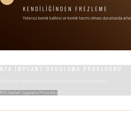
KENDİLİĞİNDEN FREZLEME
Yetersiz kemik kalitesi ve kemik hacmi olması durumunda artan 
NTA İMPLANT UYGULAMA PROSEDÜRÜ
Nta İmplant uygulama prosedürünü izlemek için lütfen tıklayınız.
NTA İmplant Uygulama Prosedürü