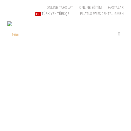
ONLINE TAHSİLAT
ONLINE EĞİTİM
HASTALAR
PILATUS SWISS DENTAL GMBH
TÜRKIYE - TÜRKÇE
İNOVASYON
DENEYİMLE
BULUŞUYOR!