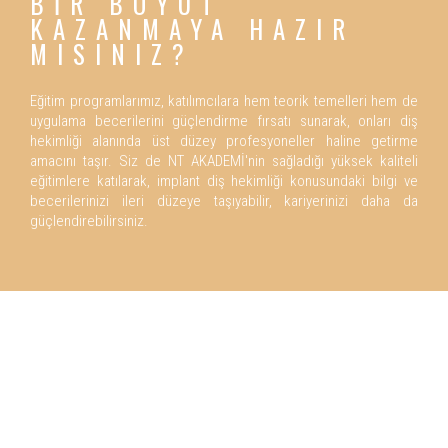
BİR BOYUT
KAZANMAYA HAZIR
MISINIZ?
Eğitim programlarımız, katılımcılara hem teorik temelleri hem de
uygulama becerilerini güçlendirme fırsatı sunarak, onları diş
hekimliği alanında üst düzey profesyoneller haline getirme
amacını taşır. Siz de NT AKADEMİ'nin sağladığı yüksek kaliteli
eğitimlere katılarak, implant diş hekimliği konusundaki bilgi ve
becerilerinizi ileri düzeye taşıyabilir, kariyerinizi daha da
güçlendirebilirsiniz.
NT AKADEMİ'NİN
SUNDUĞU