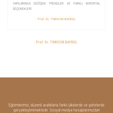
YAPILARINDA DEĞİŞEN TRENDLER VE FARKLI MATERYAL
SEÇENEKLERİ.
Prof. Dr. TIMUCIN BAYKUL
Prof. Dr. TIMUCIN BAYKUL
Eğitimlerimiz, düzenli aralıklarla farklı ülkelerde ve şehirlerde
gerçekleştirilmektedir. Sosyal medya hesaplarımızdan