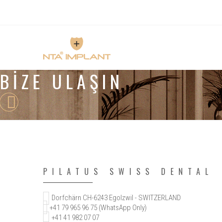
BIZE ULAŞIN
PILATUS SWISS DENTAL
Dorfchärn CH-6243 Egolzwil - SWITZERLAND
+41 79 965 96 75 (WhatsApp Only)
+41 41 982 07 07