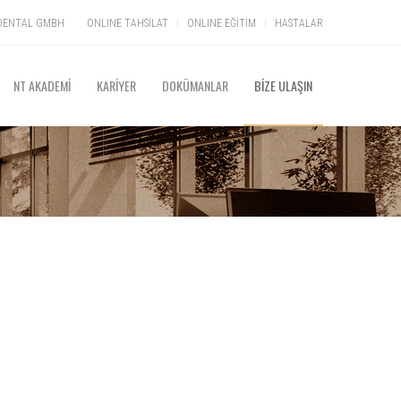
S DENTAL GMBH
ONLINE TAHSİLAT
ONLINE EĞİTİM
HASTALAR
NT AKADEMİ
KARİYER
DOKÜMANLAR
BİZE ULAŞIN