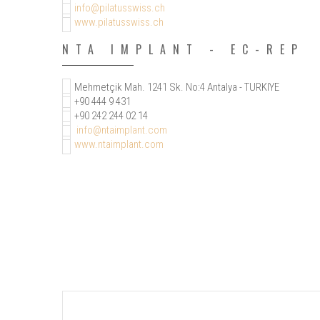
info@pilatusswiss.ch
www.pilatusswiss.ch
NTA IMPLANT - EC-REP
Mehmetçik Mah. 1241 Sk. No:4 Antalya - TURKIYE
+90 444 9 431
+90 242 244 02 14
info@ntaimplant.com
www.ntaimplant.com